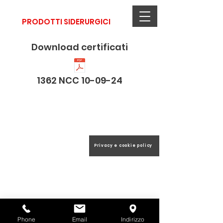
STRADA Ing. ACHILLE S.r.l.
PRODOTTI SIDERURGICI
Download certificati
1362 NCC 10-09-24
Copyright Strada Ing. Achille
Privacy e cookie policy
Srl ©
Phone
Email
Indirizzo