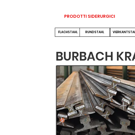
STRADA Ing. ACHILLE S.r.l.
Ho
PRODOTTI SIDERURGICI
FLACHSTAHL
RUNDSTAHL
VIERKANTSTA
BURBACH KR