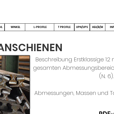
me
Geschichte
Firma
Produkte
Galerie
Ko
HL
WINKEL
L-PROFILE
T PROFILE
UPN/UPS
HEA/B/M
INP
ANSCHIENEN
Beschreibung Erstklassige 12 
gesamten Abmessungsbereich v
(N. 6).
Abmessungen, Massen und To
PDF